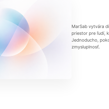
MarSab vytvára dig
priestor pre ľudí, 
Jednoducho, poko
zmysluplnosť.